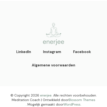
enerjee
life coaching, yoga en
LinkedIn
Instagram
Facebook
acupunctuur
Algemene voorwaarden
© Copyright 2026
enerjee
. Alle rechten voorbehouden.
Meditation Coach | Ontwikkeld door
Blossom Themes
. Mogelijk gemaakt door
WordPress
.