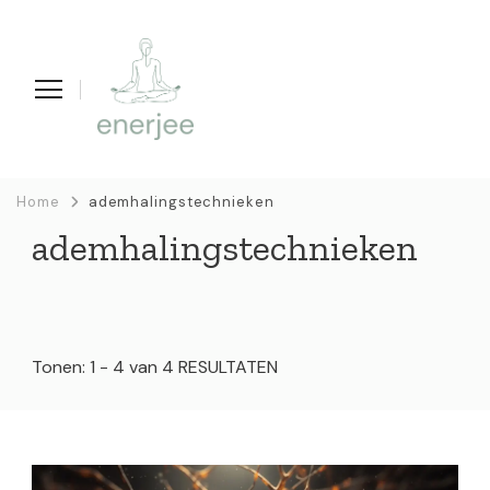
enerjee
life coaching, yoga en acupunctuur
Home
ademhalingstechnieken
ademhalingstechnieken
Tonen: 1 - 4 van 4 RESULTATEN