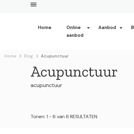
Home
Online
Aanbod
B
aanbod
enerjee
life coaching, yoga en acupunctuur
Home
Blog
Acupunctuur
Acupunctuur
acupunctuur
Tonen: 1 - 6 van 6 RESULTATEN