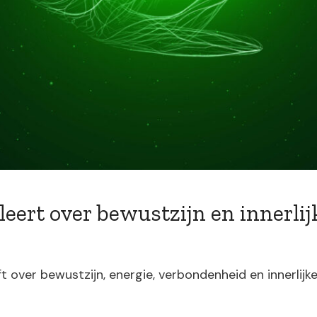
ert over bewustzijn en innerlijk
over bewustzijn, energie, verbondenheid en innerlijke