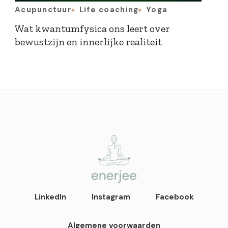
Acupunctuur
Life coaching
Yoga
Wat kwantumfysica ons leert over
bewustzijn en innerlijke realiteit
enerjee
life coaching, yoga en
LinkedIn
Instagram
Facebook
acupunctuur
Algemene voorwaarden