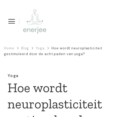
enerjee
life coaching, yoga en acupunctuur
Home
Blog
Yoga
Hoe wordt neuroplasticiteit
gestimuleerd door de acht paden van yoga?
Yoga
Hoe wordt
neuroplasticiteit