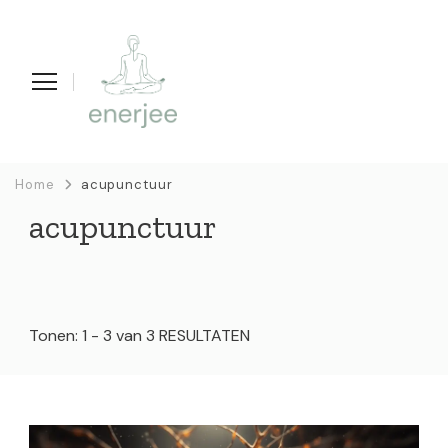
enerjee
life coaching, yoga en acupunctuur
Home
acupunctuur
acupunctuur
Tonen: 1 - 3 van 3 RESULTATEN