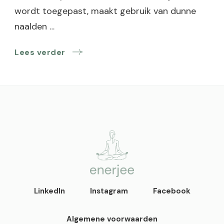
wordt toegepast, maakt gebruik van dunne
naalden …
Lees verder
enerjee
life coaching, yoga en
LinkedIn
Instagram
Facebook
acupunctuur
Algemene voorwaarden