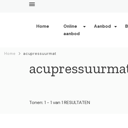
Home
Online
Aanbod
B
aanbod
enerjee
life coaching, yoga en acupunctuur
Home
acupressuurmat
acupressuurma
Tonen: 1 - 1 van 1 RESULTATEN