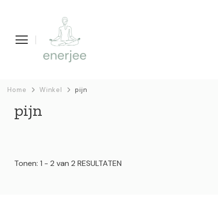
enerjee
life coaching, yoga en acupunctuur
Home
Winkel
pijn
pijn
Tonen: 1 - 2 van 2 RESULTATEN