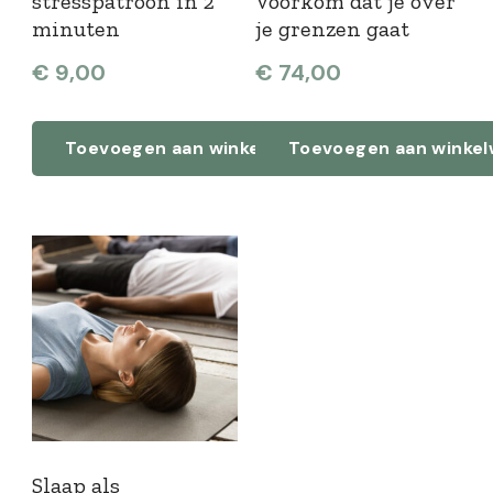
stresspatroon in 2
Voorkom dat je over
minuten
je grenzen gaat
€
9,00
€
74,00
Toevoegen aan winkelwagen
Toevoegen aan winke
Slaap als