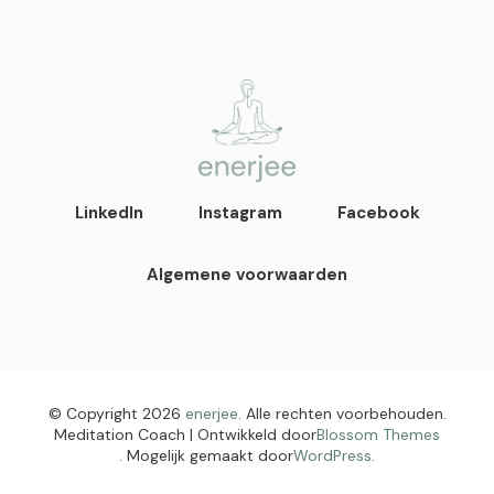
enerjee
life coaching, yoga en
LinkedIn
Instagram
Facebook
acupunctuur
Algemene voorwaarden
© Copyright 2026
enerjee
. Alle rechten voorbehouden.
Meditation Coach | Ontwikkeld door
Blossom Themes
. Mogelijk gemaakt door
WordPress
.