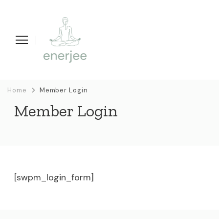
enerjee
life coaching, yoga en acupunctuur
Home
Member Login
Member Login
[swpm_login_form]